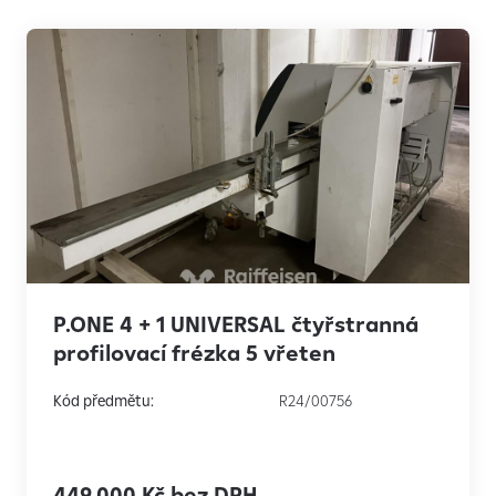
P.ONE 4 + 1 UNIVERSAL čtyřstranná
profilovací frézka 5 vřeten
Kód předmětu:
R24/00756
449,000 Kč bez DPH