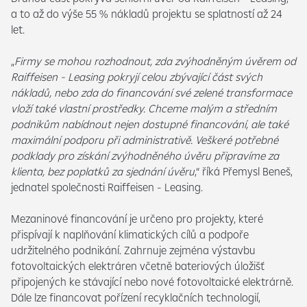
a to až do výše 55 % nákladů projektu se splatností až 24
let.
„
Firmy se mohou rozhodnout, zda zvýhodněným úvěrem od
Raiffeisen - Leasing pokryjí celou zbývající část svých
nákladů, nebo zda do financování své zelené transformace
vloží také vlastní prostředky. Chceme malým a středním
podnikům nabídnout nejen dostupné financování, ale také
maximální podporu při administrativě. Veškeré potřebné
podklady pro získání zvýhodněného úvěru připravíme za
klienta, bez poplatků za sjednání úvěru
,“ říká Přemysl Beneš,
jednatel společnosti Raiffeisen - Leasing.
Mezaninové financování je určeno pro projekty, které
přispívají k naplňování klimatických cílů a podpoře
udržitelného podnikání. Zahrnuje zejména výstavbu
fotovoltaických elektráren včetně bateriových úložišť
připojených ke stávající nebo nové fotovoltaické elektrárně.
Dále lze financovat pořízení recyklačních technologií,