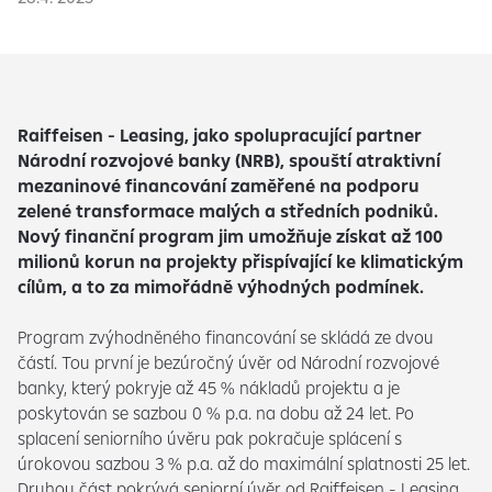
Raiffeisen - Leasing, jako spolupracující partner
Národní rozvojové banky (NRB), spouští atraktivní
mezaninové financování zaměřené na podporu
zelené transformace malých a středních podniků.
Nový finanční program jim umožňuje získat až 100
milionů korun na projekty přispívající ke klimatickým
cílům, a to za mimořádně výhodných podmínek.
Program zvýhodněného financování se skládá ze dvou
částí. Tou první je bezúročný úvěr od Národní rozvojové
banky, který pokryje až 45 % nákladů projektu a je
poskytován se sazbou 0 % p.a. na dobu až 24 let. Po
splacení seniorního úvěru pak pokračuje splácení s
úrokovou sazbou 3 % p.a. až do maximální splatnosti 25 let.
Druhou část pokrývá seniorní úvěr od Raiffeisen - Leasing,