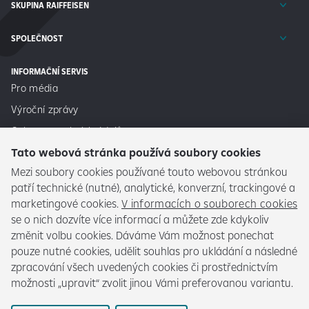
SKUPINA RAIFFEISEN
SPOLEČNOST
INFORMAČNÍ SERVIS
Pro média
Výroční zprávy
Ochrana osobních údajů
Tato webová stránka používá soubory cookies
Informační memorandum NRKI
Mezi soubory cookies používané touto webovou stránkou
Informace pro spotřebitele
patří technické (nutné), analytické, konverzní, trackingové a
Informace podle Nařízení o datech
marketingové cookies.
V informacích o souborech cookies
Prohlášení o přístupnosti - spotřebitelský úvěr
se o nich dozvíte více informací a můžete zde kdykoliv
změnit volbu cookies. Dáváme Vám možnost ponechat
Prohlášení o přístupnosti webových stránek
pouze nutné cookies, udělit souhlas pro ukládání a následné
Cookies
zpracování všech uvedených cookies či prostřednictvím
Seznam spolupracujících společností
možnosti „upravit“ zvolit jinou Vámi preferovanou variantu.
Často kladené dotazy