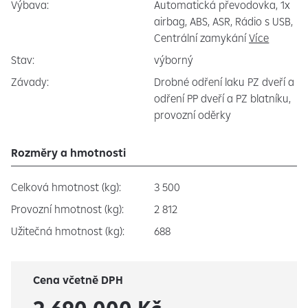
Výbava:
Automatická převodovka, 1x
airbag, ABS, ASR, Rádio s USB,
Centrální zamykání
Více
Stav:
výborný
Závady:
Drobné odření laku PZ dveří a
odření PP dveří a PZ blatníku,
provozní oděrky
Rozměry a hmotnosti
Celková hmotnost (kg):
3 500
Provozní hmotnost (kg):
2 812
Užitečná hmotnost (kg):
688
Cena včetně DPH